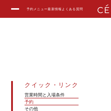
予約
メニュー
最新情報
よくある質問
THE RESTAURAN
THE CLUB LOUN
BAO BY CÉ LA VI
最新情報
クイック・リンク
メニュー
貸切イベント
営業時間と入場条件
予約
よくある質問
その他
お問い合わせ