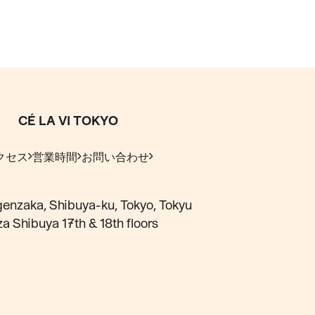
CÉ LA VI TOKYO
クセス
営業時間
お問い合わせ
enzaka, Shibuya-ku, Tokyo, Tokyu
za Shibuya 17th & 18th floors