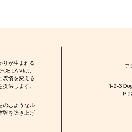
がりが生まれる
ア
 LA VIは、
に表情を変える
を提供します。
1-2-3 Dog
Pla
をのむようなル
体験を築き上げ