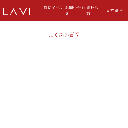
貸切イベン
お問い合わ
海外店
日本語
ト
せ
舖
よくある質問
T & SKYBAR
GE